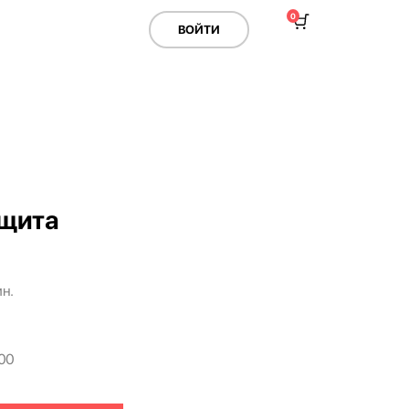
0
ВОЙТИ
ащита
ин.
00