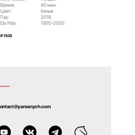
Время:
40 мин.
Время:
Цвет:
белые
Цвет:
Год:
2018
Год:
Elo Fide:
1500-2000
Elo Fide:
₽ 1500
₽ 2000
ontact@yarsanych.com