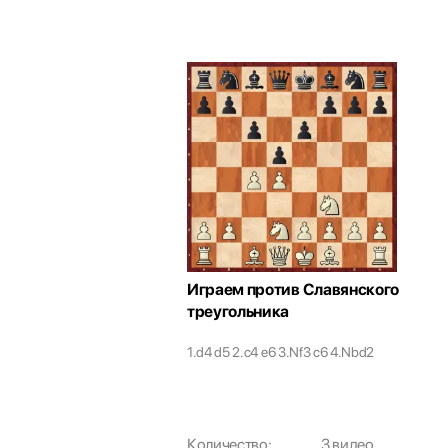
 гамбит
део
Играем против Славянского
ин.
треугольника
е
8
1.d4 d5 2.c4 e6 3.Nf3 c6 4.Nbd2
 - 2300
Количество:
3 видео