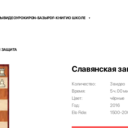
РЫ
ВИДЕОУРОКИ
PGN-БАЗЫ
PDF-КНИГИ
О ШКОЛЕ
 ЗАЩИТА
Славянская з
Количество:
3 видео
Время:
5 ч. 00 м
Цвет:
чёрные
Год:
2016
Elo Fide:
1500-20