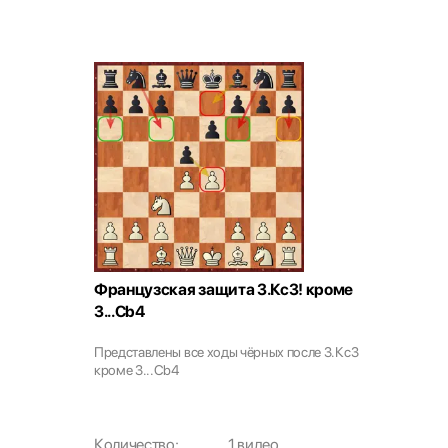
Французская защита 3.Кс3! кроме
3...Cb4
Представлены все ходы чёрных после 3.Кс3
кроме 3...Cb4
Количество:
1 видео