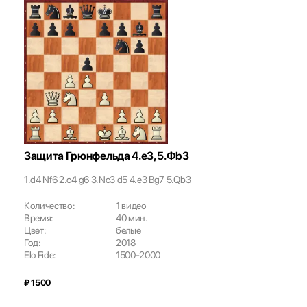
Защита Грюнфельда 4.е3, 5.Фb3
1.d4 Nf6 2.c4 g6 3.Nc3 d5 4.e3 Bg7 5.Qb3
Количество:
1 видео
Время:
40 мин.
Цвет:
белые
Год:
2018
Elo Fide:
1500-2000
₽ 1500