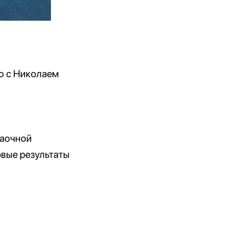
но с Николаем
заочной
рвые результаты