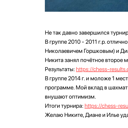
Не так давно завершился турни
В группе 2010 - 2011 г.р. отли
Николаевичем Горшковым) и Ди
Никита занял почётное второе м
Результаты:
https://chess-result
В группе 2014 г. и моложе 1 ме
программе. Мой вклад в шахмат
внушают оптимизм.
Итоги турнира:
https://chess-res
Желаю Никите, Диане и Илье уда