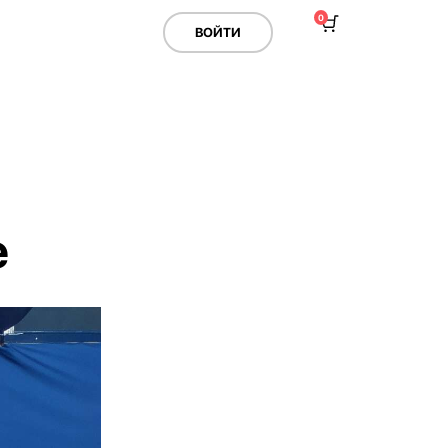
0
ВОЙТИ
е