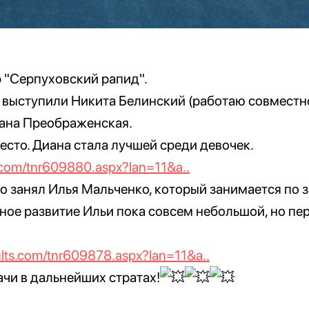
р "Серпуховский рапид".
чно выступили Никита Белинский (работаю совмест
ана Преображенская.
есто. Диана стала лучшей среди девочек.
s.com/tnr609880.aspx?lan=11&a..
сто занял Илья Мальченко, который занимается по 
ное развитие Ильи пока совсем небольшой, но пе
ults.com/tnr609878.aspx?lan=11&a..
чи в дальнейших стратах!