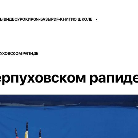
РЫ
ВИДЕОУРОКИ
PGN-БАЗЫ
PDF-КНИГИ
О ШКОЛЕ
ПУХОВСКОМ РАПИДЕ
ерпуховском рапид