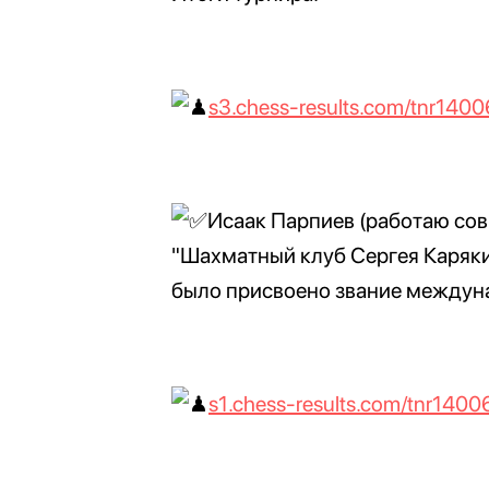
s3.chess-results.com/tnr1400
Исаак Парпиев (работаю со
"Шахматный клуб Сергея Каряки
было присвоено звание междун
s1.chess-results.com/tnr14006