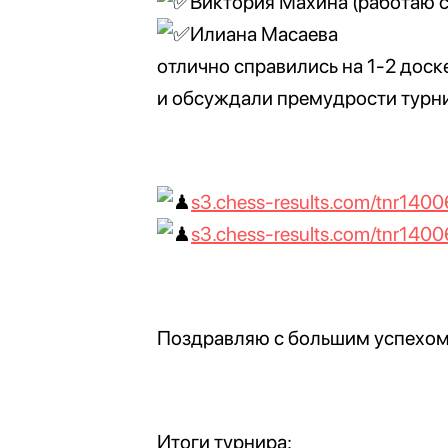
Виктория Махина (работаю 
Илиана Масаева
отлично справились на 1-2 доск
и обсуждали премудрости турн
s3.chess-results.com/tnr1400
s3.chess-results.com/tnr1400
Поздравляю с большим успехом
Итоги турнира: