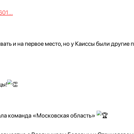
01...
ать и на первое место, но у Каиссы были другие 
цы!
вала команда «Московская область»