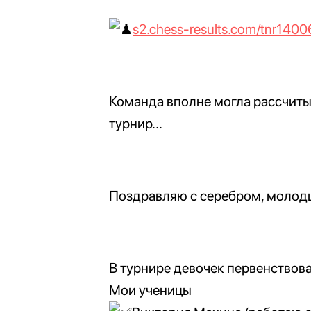
s2.chess-results.com/tnr14006
Команда вполне могла рассчитыв
турнир...
Поздравляю с серебром, молод
В турнире девочек первенство
Мои ученицы