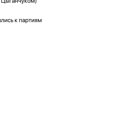
 Цыганчуком)
ились к партиям