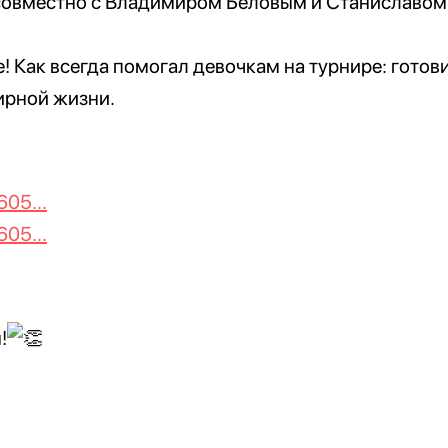
совместно с Владимиром Беловым и Станиславом
е! Как всегда помогал девочкам на турнире: готов
ирной жизни.
605...
605...
!