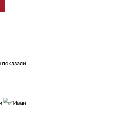
и показали
ки
Иван