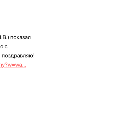
.В.) показал
о с
- поздравляю!
my?w=wa...