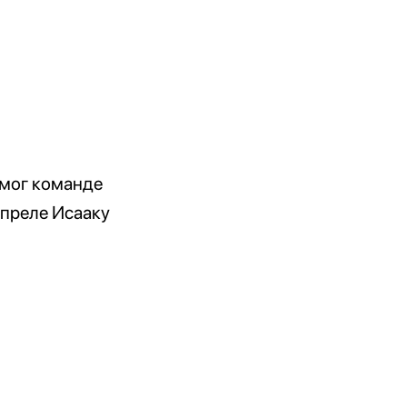
омог команде
апреле Исааку