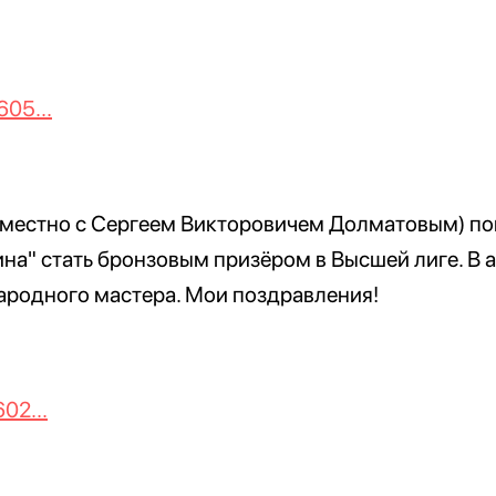
605...
вместно с Сергеем Викторовичем Долматовым) п
на" стать бронзовым призёром в Высшей лиге. В 
ародного мастера. Мои поздравления!
02...