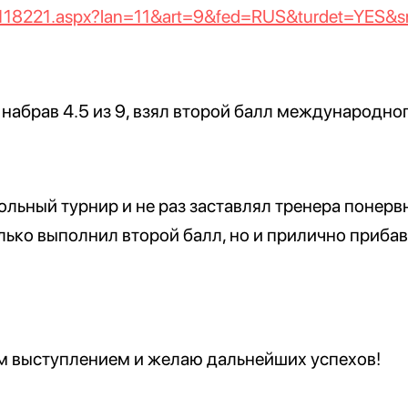
nr1118221.aspx?lan=11&art=9&fed=RUS&turdet=YES&
набрав 4.5 из 9, взял второй балл международно
льный турнир и не раз заставлял тренера понерв
лько выполнил второй балл, но и прилично прибав
 выступлением и желаю дальнейших успехов!