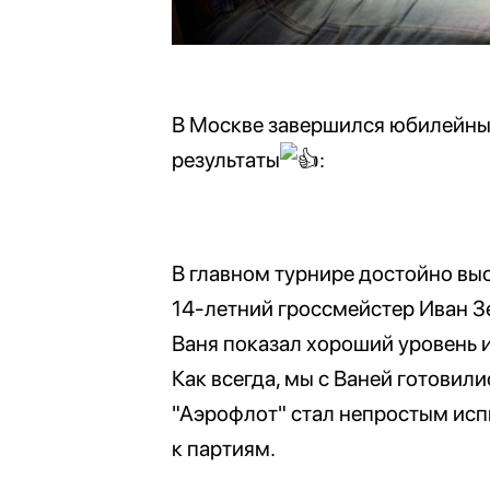
В Москве завершился юбилейный
результаты
:
В главном турнире достойно вы
14-летний гроссмейстер Иван З
Ваня показал хороший уровень и
Как всегда, мы с Ваней готовили
"Аэрофлот" стал непростым испыт
к партиям.