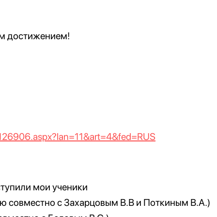
м достижением!
nr1126906.aspx?lan=11&art=4&fed=RUS
ступили мои ученики
ю совместно с Захарцовым В.В и Поткиным В.А.)