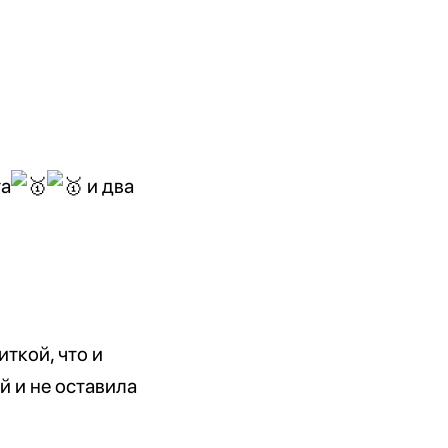
та
и два
ткой, что и
 и не оставила