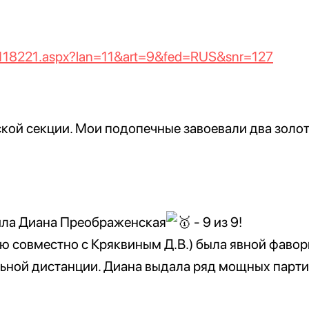
nr1118221.aspx?lan=11&art=9&fed=RUS&snr=127
ской секции. Мои подопечные завоевали два золо
пила Диана Преображенская
- 9 из 9!
ю совместно с Кряквиным Д.В.) была явной фавори
ьной дистанции. Диана выдала ряд мощных партий