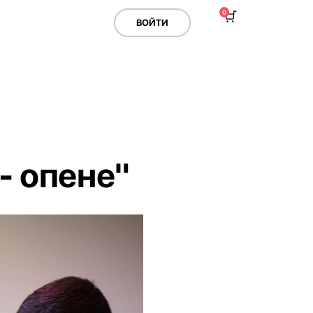
0
ВОЙТИ
- опене"