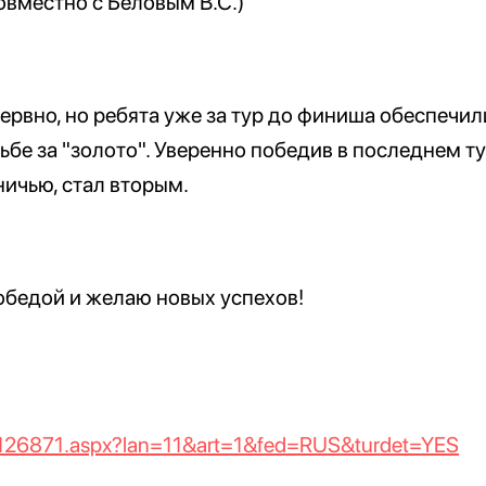
овместно с Беловым В.С.)
рвно, но ребята уже за тур до финиша обеспечил
ьбе за "золото". Уверенно победив в последнем ту
ничью, стал вторым.
обедой и желаю новых успехов!
nr1126871.aspx?lan=11&art=1&fed=RUS&turdet=YES