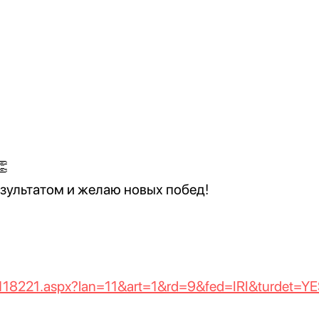
зультатом и желаю новых побед!
r1118221.aspx?lan=11&art=1&rd=9&fed=IRI&turdet=Y