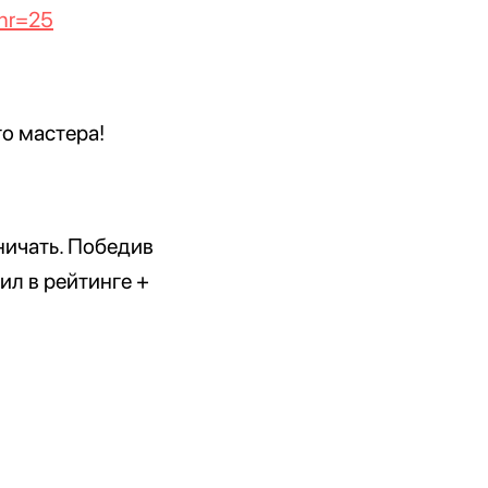
snr=25
го мастера!
ничать. Победив
ил в рейтинге +