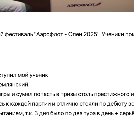
 фестиваль "Аэрофлот - Опен 2025". Ученики по
ступил мой ученик
емлянский.
гры и сумел попасть в призы столь престижного и
сь к каждой партии и отлично стояли по дебюту во
анием, т.к. 3 дня было по два тура в день + серь