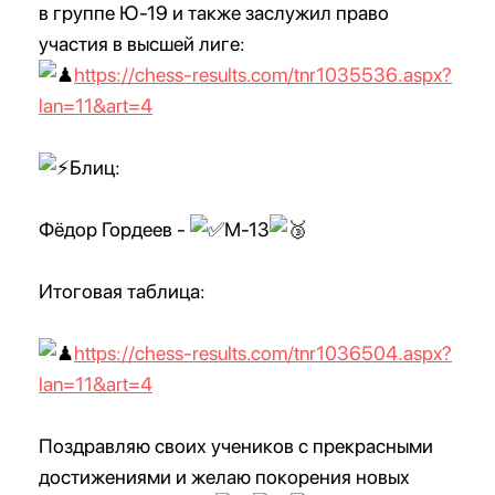
в группе Ю-19 и также заслужил право
участия в высшей лиге:
https://chess-results.com/tnr1035536.aspx?
lan=11&art=4
Блиц:
Фёдор Гордеев -
М-13
Итоговая таблица:
https://chess-results.com/tnr1036504.aspx?
lan=11&art=4
Поздравляю своих учеников с прекрасными
достижениями и желаю покорения новых