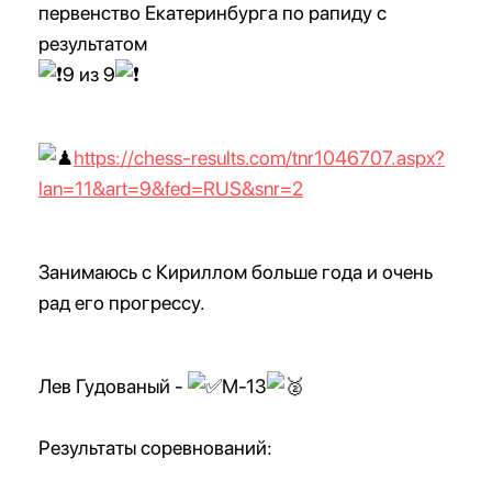
первенство Екатеринбурга по рапиду с
результатом
9 из 9
https://chess-results.com/tnr1046707.aspx?
lan=11&art=9&fed=RUS&snr=2
Занимаюсь с Кириллом больше года и очень
рад его прогрессу.
Лев Гудованый -
М-13
Результаты соревнований: