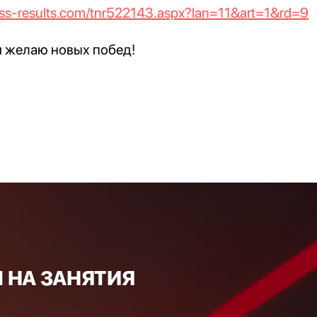
ess-results.com/tnr522143.aspx?lan=11&art=1&rd=9
и желаю новых побед!
 НА ЗАНЯТИЯ