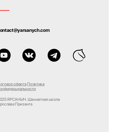
ontact@yarsanych.com
оговор оферта
Политика
онфиденциальности
025 ЯРСАНЫЧ. Шахматная школа
рослава Призанта