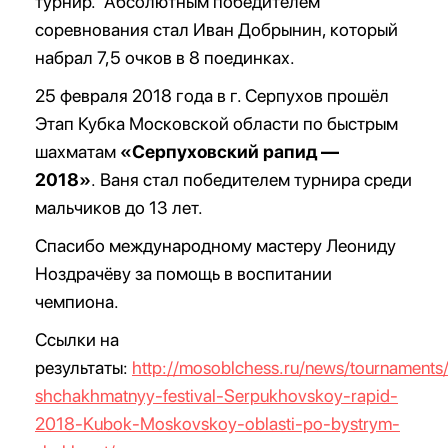
турнир. Абсолютным победителем
соревнования стал Иван Добрынин, который
набрал 7,5 очков в 8 поединках.
25 февраля 2018 года в г. Серпухов прошёл
Этап Кубка Московской области по быстрым
шахматам
«Серпуховский рапид —
2018»
. Ваня стал победителем турнира среди
мальчиков до 13 лет.
Спасибо международному мастеру Леониду
Ноздрачёву за помощь в воспитании
чемпиона.
Ссылки на
результаты:
http://mosoblchess.ru/news/tournaments
shchakhmatnyy-festival-Serpukhovskoy-rapid-
2018-Kubok-Moskovskoy-oblasti-po-bystrym-