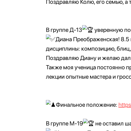
Поздравляю Колю, его семью, а 
В группе Д-13
уверенную по
Диана Преображенская! 8.5 и
дисциплины: композицию, блиц,
Поздравляю Диану и желаю даль
Также моя ученица постоянно п
лекции опытные мастера и грос
Финальное положение:
http
В группе М-19
не оставил ш