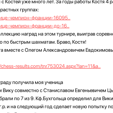
с Костей уже много лет. За годы работы Костя 4 ра
растных группах:
/вице-чемпион-франции-16095..
/вице-чемпион-франции-до-16..
ллекцию наград на этом турнире, выиграв соревн
то по быстрым шахматам. Браво, Костя!
а вместе с Олегом Александровичем Евдокимов
//chess-results.com/tnr753024.aspx?lan=11&a..
раду получила моя ученица
 Вику совместно с Станиславом Евгеньевичем Цы
рали по 7 из 9. Кф.Бухгольца определил для Вики
 г.р. и на следующий год сделает новую попытку п