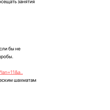
посещать занятия
сли бы не
пробы.
?lan=11&a..
ическим шахматам