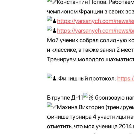
Константин Попов. Работаем 
чемпионом Франции в своих воз
https://yarsanych.com/news
https://yarsanych.com/news
Мой ученик собрал солидную ко
и классике, а также занял 2 мес
Тренируем молодого шахматист
Финишный протокол:
https:
В группе Д-11
бронзовую наг
Махина Виктория (тренируем
финише турнира 4 участницы наб
отметить, что моя ученица 2014