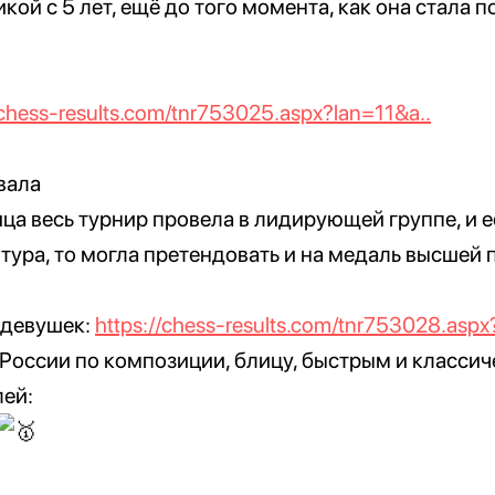
ой с 5 лет, ещё до того момента, как она стала 
/chess-results.com/tnr753025.aspx?lan=11&a..
вала
ца весь турнир провела в лидирующей группе, и е
тура, то могла претендовать и на медаль высшей 
 девушек:
https://chess-results.com/tnr753028.aspx
 России по композиции, блицу, быстрым и класс
лей: