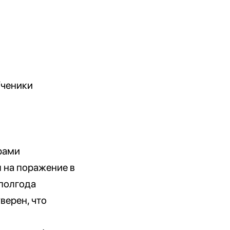
Ученики
рами
я на поражение в
 полгода
верен, что