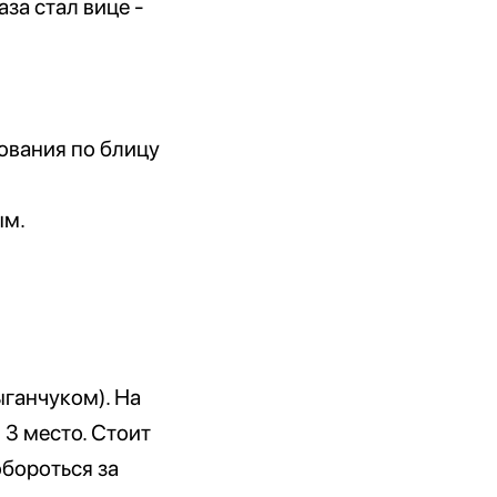
за стал вице -
ования по блицу
ым.
ганчуком). На
 3 место. Стоит
обороться за