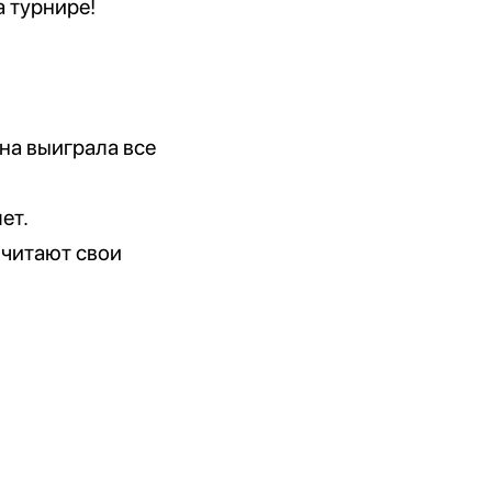
а турнире!
ана выиграла все
ет.
 читают свои