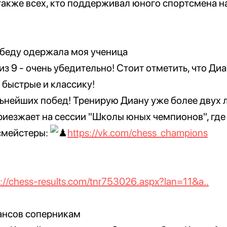
также всех, кто поддерживал юного спортсмена н
беду одержала моя ученица
з 9 - очень убедительно! Стоит отметить, что Ди
 быстрые и классику!
нейших побед! Тренирую Диану уже более двух л
риезжает на сессии "Школы юных чемпионов", где
смейстеры:
https://vk.com/chess_champions
s://chess-results.com/tnr753026.aspx?lan=11&a..
ансов соперникам