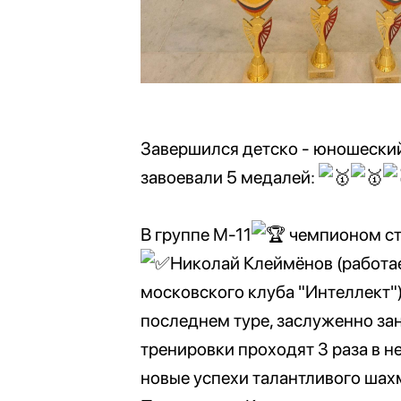
Завершился детско - юношески
завоевали 5 медалей:
В группе М-11
чемпионом с
Николай Клеймёнов (работа
московского клуба "Интеллект")
последнем туре, заслуженно зан
тренировки проходят 3 раза в н
новые успехи талантливого шахм