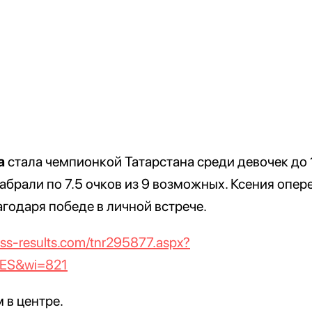
а
стала чемпионкой Татарстана среди девочек до 1
абрали по 7.5 очков из 9 возможных. Ксения опе
годаря победе в личной встрече.
ess-results.com/tnr295877.aspx?
YES&wi=821
м в центре.