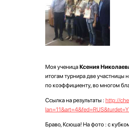
Моя ученица
Ксения Николаев
итогам турнира две участницы н
по коэффициенту, во многом бла
Ссылка на результаты :
http://ch
lan=11&art=4&fed=RUS&turdet=
Браво, Ксюша! На фото : с кубко