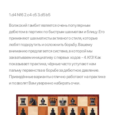
1.d4 Nf6 2.c4 c5 3.d5 b5
Волжский гамбит является очень популярным
дебютом в партиях по быстрым шахматам и блицу. Его
применяют шахматисты активного стиля, которые
любят подкрутить и осложнить борьбу. Вашему
вниманию предлагается система, в которой мы
захватываем инициативу с первых ходов - 4.Kf3! Как
показывает практика, чёрные часто уступают нам
пальму первенства в борьбе за дебютное давление.
Приведённые варианты отлично работают на практике
и позволят Вам уверенно набирать очки.