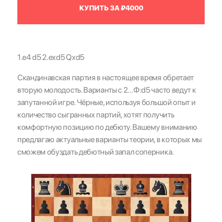
КУПИТЬ ЗА ₽4000
1.e4 d5 2.exd5 Qxd5
Скандинавская партия в настоящее время обретает
вторую молодость. Варианты с 2…Ф:d5 часто ведут к
запутанной игре. Чёрные, используя большой опыт и
количество сыгранных партий, хотят получить
комфортную позицию по дебюту. Вашему вниманию
предлагаю актуальные варианты теории, в которых мы
сможем обуздать дебютный запал соперника.