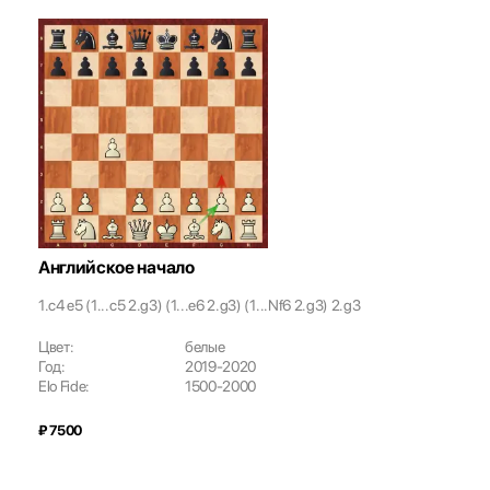
Английское начало
1.c4 e5 (1...c5 2.g3) (1...e6 2.g3) (1...Nf6 2.g3) 2.g3
Цвет:
белые
Год:
2019-2020
Elo Fide:
1500-2000
₽ 7500